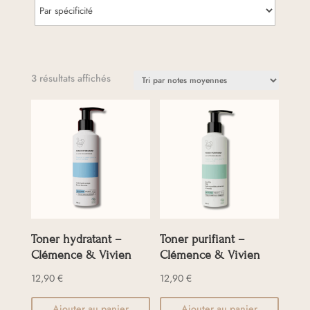
Trié
3 résultats affichés
par
note
moyenne
Toner hydratant –
Toner purifiant –
Clémence & Vivien
Clémence & Vivien
12,90
€
12,90
€
Ajouter au panier
Ajouter au panier