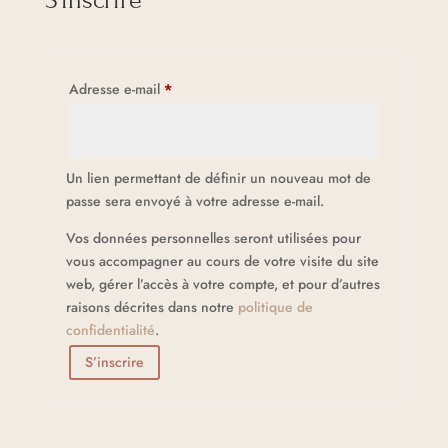
a
t
i
v
Obligatoire
Adresse e-mail
*
e
:
Un lien permettant de définir un nouveau mot de
passe sera envoyé à votre adresse e-mail.
Vos données personnelles seront utilisées pour
vous accompagner au cours de votre visite du site
web, gérer l’accès à votre compte, et pour d’autres
raisons décrites dans notre
politique de
confidentialité
.
S’inscrire
A
l
t