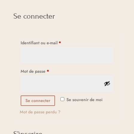
Se connecter
Obligatoire
Identifiant ou e-mail
*
Obligatoire
Mot de passe
*
A
Se souvenir de moi
Se connecter
l
t
Mot de passe perdu ?
e
r
n
S’inscrire