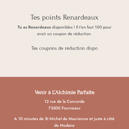
e
r
Tes points Renardeaux
n
a
Tu as
Renardeaux
disponibles ! Il t’en faut 100 pour
t
avoir un coupon de réduction.
i
v
Tes coupons de réduction dispo
e
:
Venir à L’Alchimie Parfaite
12 rue de la Concorde
73500 Fourneaux
A 10 minutes de St Michel de Maurienne et juste à côté
de Modane