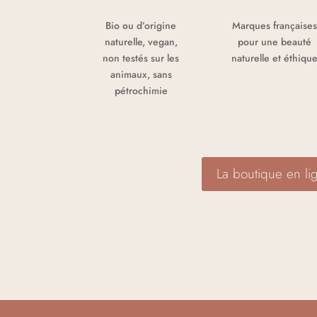
Bio ou d’origine
Marques française
naturelle, vegan,
pour une beauté
non testés sur les
naturelle et éthiqu
animaux, sans
pétrochimie
La boutique en li