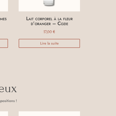
umes
Lait corporel à la fleur
d’oranger – Cozie
17,00
€
Lire la suite
veux
positions !