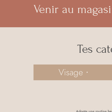
Venir au magas
Tes cat
Visage ⋅
Adopte une routine bea