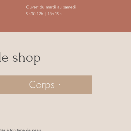
Ouvert du mardi au samedi
9h30-12h | 15h-19h
 le shop
Corps ⋅
e
tés à ton type de peau.