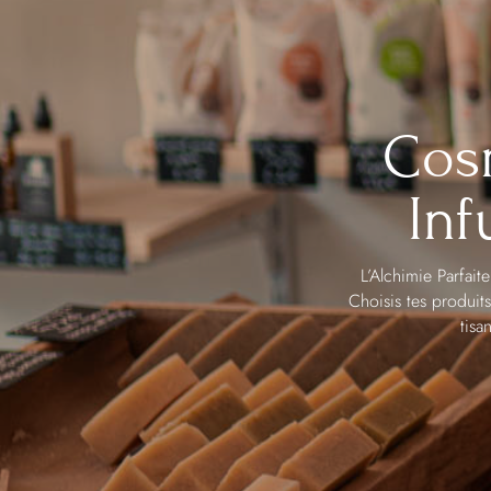
Cosm
Inf
L’Alchimie Parfait
Choisis tes produit
tisa