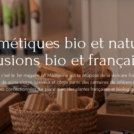
étiques bio et nat
usions bio et frança
e c’est le 1er magasin en Maurienne qui te propose de la skincare fran
s de soins visage, cheveux et corps parmi des centaines de références
nes confectionnées sur place avec des plantes françaises et biologi