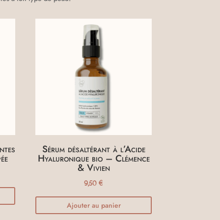
ntes
Sérum désaltérant à l’Acide
ée
Hyaluronique bio – Clémence
& Vivien
9,50
€
Ajouter au panier