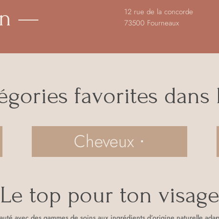
in —
12 rue de la concorde
73500 Fourneaux
égories favorites dans
Cheveux ⋅
Le top pour ton visag
uté avec des gammes de soins aux ingrédients d’origine naturelle adap