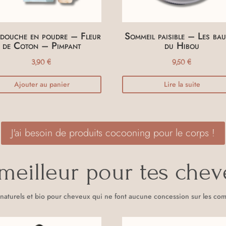
douche en poudre – Fleur
Sommeil paisible – Les ba
de Coton – Pimpant
du Hibou
3,90
€
9,50
€
Ajouter au panier
Lire la suite
J'ai besoin de produits cocooning pour le corps !
meilleur pour tes che
naturels et bio pour cheveux qui ne font aucune concession sur les com