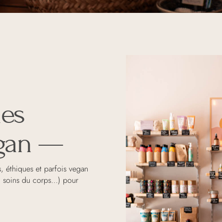
ues
egan —
s, éthiques et parfois vegan
, soins du corps…) pour