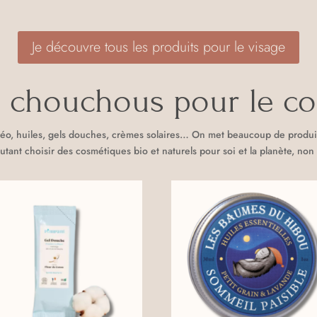
Je découvre tous les produits pour le visage
s chouchous pour le co
éo, huiles, gels douches, crèmes solaires… On met beaucoup de produits
utant choisir des cosmétiques bio et naturels pour soi et la planète, non