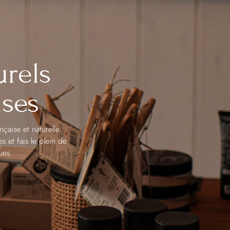
urels
ises
çaise et naturelle.
 et fais le plein de
ques.