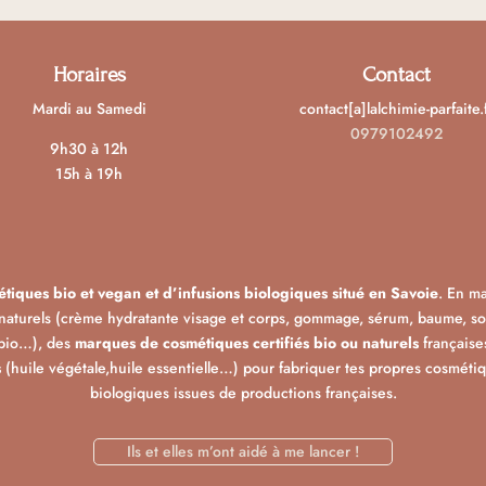
Horaires
Contact
Mardi au Samedi
contact[a]lalchimie-parfaite.
0979102492
9h30 à 12h
15h à 19h
tiques bio et vegan et d’infusions biologiques situé en Savoie
. En m
naturels (crème hydratante visage et corps, gommage, sérum, baume, soin
 bio…), des
marques de cosmétiques certifiés bio ou naturels
française
s
(huile végétale,huile essentielle…) pour fabriquer tes propres cosmétiqu
biologiques issues de productions françaises.
Ils et elles m’ont aidé à me lancer !