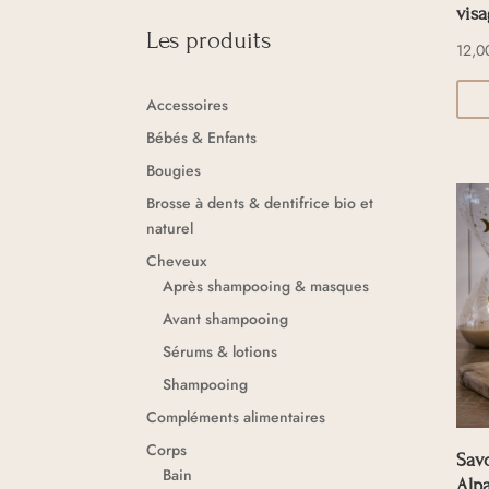
vis
Les produits
12,
Accessoires
Bébés & Enfants
Bougies
Brosse à dents & dentifrice bio et
naturel
Cheveux
Après shampooing & masques
Avant shampooing
Sérums & lotions
Shampooing
Compléments alimentaires
Corps
Sav
Bain
Alp