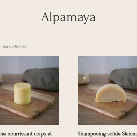
Alpamaya
Trié
ultats affichés
par
note
moyenne
me nourrissant corps et
Shampooing solide Slalom